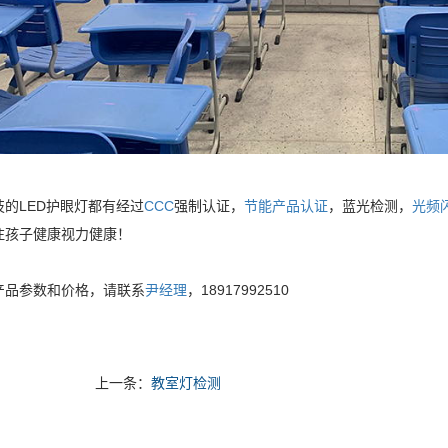
技的LED护眼灯都有经过
CCC
强制认证，
节能产品认证
，蓝光检测，
光频
注孩子健康视力健康！
产品参数和价格，请联系
尹经理
，18917992510
上一条：
教室灯检测