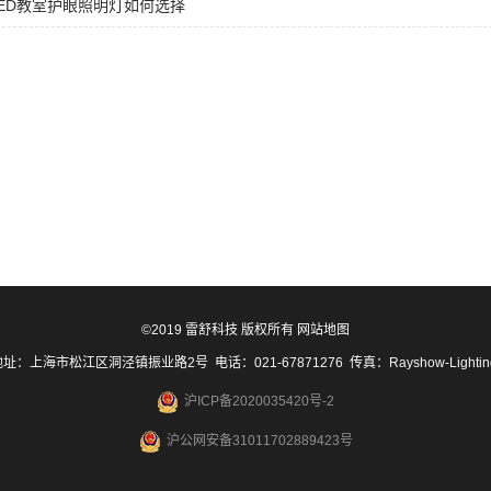
ED教室护眼照明灯如何选择
©2019 雷舒科技 版权所有
网站地图
址：上海市松江区洞泾镇振业路2号 电话：021-67871276 传真：Rayshow-Lighti
沪ICP备2020035420号-2
沪公网安备31011702889423号