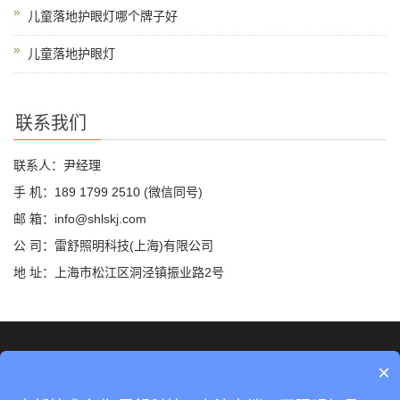
儿童落地护眼灯哪个牌子好
儿童落地护眼灯
联系我们
联系人：尹经理
手 机：189 1799 2510 (微信同号)
邮 箱：info@shlskj.com
公 司：雷舒照明科技(上海)有限公司
地 址：上海市松江区洞泾镇振业路2号
©2019 雷舒科技 版权所有
网站地图
×
沪ICP备2020035420号-2