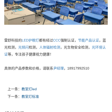
雷舒科技的
LED护眼灯
都有经过
CCC
强制认证，
节能产品认证
，蓝
光检测，
光频闪
检测，
人体辐射检测
，光生物安全检测，
光环境认
证
等，专注孩子健康视力健康！
具体的产品参数和价格，请联系
尹经理
，18917992510
上一条：
教室灯led
下一条：
教室灯标准