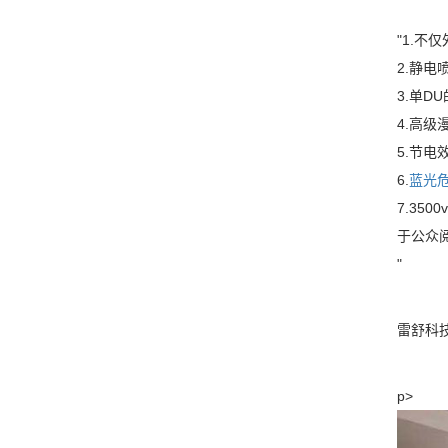
"1.
2.静
3.单
4.高
5.节电
6.
蓝光
7.3
于公众
"
雷舒科
p>