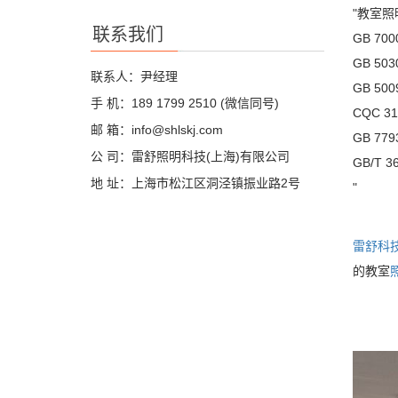
"教室
联系我们
GB 7
GB 5
联系人：尹经理
GB 5
手 机：189 1799 2510 (微信同号)
CQC 31
邮 箱：info@shlskj.com
GB 779
公 司：雷舒照明科技(上海)有限公司
GB/T 
地 址：上海市松江区洞泾镇振业路2号
"
雷舒科
的教室