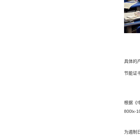
具体的
节能证
根据《
800l
为遏制