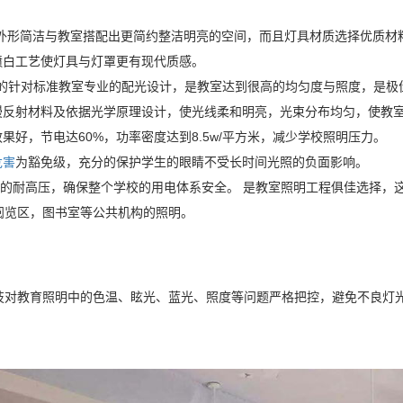
不仅外形简洁与教室搭配出更简约整洁明亮的空间，而且灯具材质选择优质材
电喷白工艺使灯具与灯罩更有现代质感。
DU的针对标准教室专业的配光设计，是教室达到很高的均匀度与照度，是极
级漫反射材料及依据光学原理设计，使光线柔和明亮，光束分布均匀，使教
效果好，节电达60%，功率密度达到8.5w/平方米，减少学校照明压力。
危害
为豁免级，充分的保护学生的眼睛不受长时间光照的负面影响。
500v的耐高压，确保整个学校的用电体系安全。 是教室照明工程俱佳选择
阅览区，图书室等公共机构的照明。
技对教育照明中的色温、眩光、蓝光、照度等问题严格把控，避免不良灯光