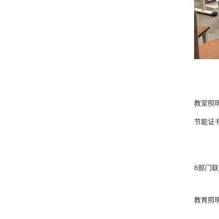
教室照明
节能证
8部门
教育照