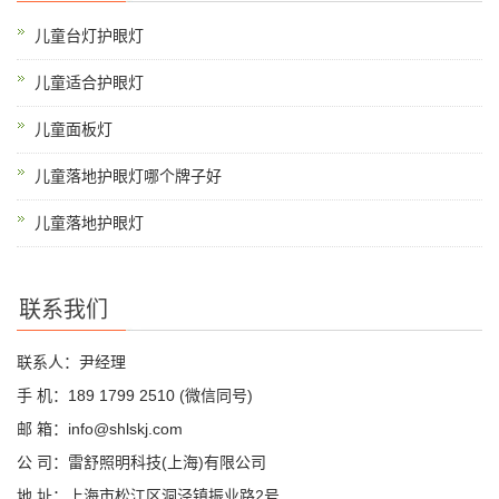
儿童台灯护眼灯
儿童适合护眼灯
儿童面板灯
儿童落地护眼灯哪个牌子好
儿童落地护眼灯
联系我们
联系人：尹经理
手 机：189 1799 2510 (微信同号)
邮 箱：info@shlskj.com
公 司：雷舒照明科技(上海)有限公司
地 址：上海市松江区洞泾镇振业路2号