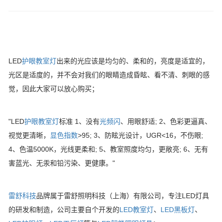
LED
护眼教室灯
出来的光应该是均匀的、柔和的，亮度是适宜的，
光区是适度的，并不会对我们的眼睛造成昏眩、看不清、刺眼的感
觉，因此大家可以放心购买；
"LED
护眼教室灯
标准 1、没有
光频闪
、用眼舒适; 2、色彩更逼真、
视觉更清晰，
显色指数
>95; 3、防眩光设计，UGR<16，不伤眼;
4、色温5000K，光线更柔和; 5、教室照度均匀，更敞亮; 6、无有
害蓝光、无汞和铅污染、更健康。"
雷舒科技
品牌属于雷舒照明科技（上海）有限公司，专注LED灯具
的研发和制造，公司主要自个开发的
LED教室灯
、
LED黑板灯
、