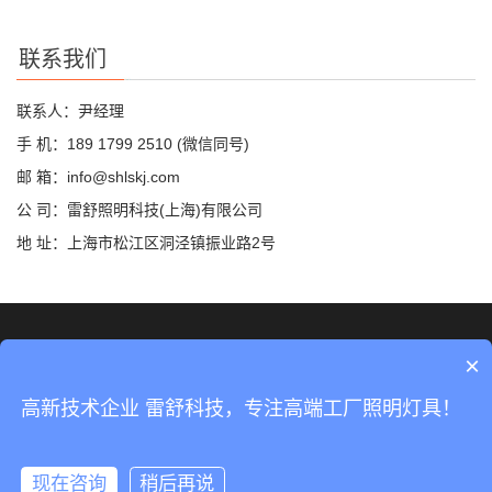
联系我们
联系人：尹经理
手 机：189 1799 2510 (微信同号)
邮 箱：info@shlskj.com
公 司：雷舒照明科技(上海)有限公司
地 址：上海市松江区洞泾镇振业路2号
©2019 雷舒科技 版权所有
网站地图
×
沪ICP备2020035420号-2
高新技术企业 雷舒科技，专注高端工厂照明灯具！
沪公网安备31011702889423号
现在咨询
稍后再说