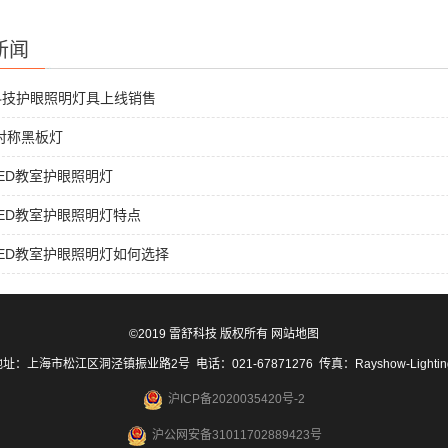
新闻
科技护眼照明灯具上线销售
非对称黑板灯
ED教室护眼照明灯
ED教室护眼照明灯特点
ED教室护眼照明灯如何选择
©2019 雷舒科技 版权所有
网站地图
址：上海市松江区洞泾镇振业路2号 电话：021-67871276 传真：Rayshow-Lighti
沪ICP备2020035420号-2
沪公网安备31011702889423号