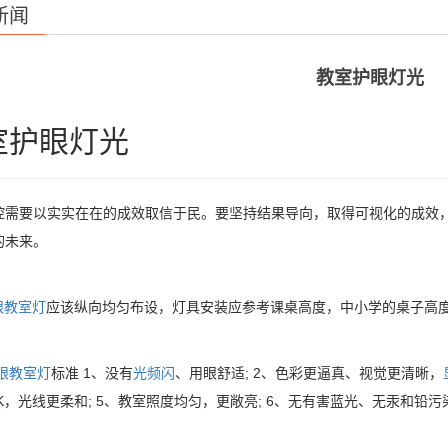
新闻
教室护眼灯光
室护眼灯光
控需要以实实在在的成效取信于民。要坚持结果导向，取得可视化的成效
的未来。
眼教室灯
应该纵向均匀布设，灯具安装应参考课桌高度，中小学的桌子高度一
眼教室灯
标准 1、没有
光频闪
、用眼舒适; 2、色彩更逼真、视觉更清晰，
0K，光线更柔和; 5、教室照度均匀，更敞亮; 6、无有害蓝光、无汞和铅污