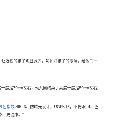
，让近视的孩子明显减少，呵护好孩子的眼睛，给他们一
般是70cm左右，幼儿园的桌子高度一般是50cm左右;
显色指数
>95; 3、防眩光设计，UGR<16，不伤眼; 4、色
染、更健康。"