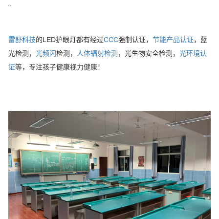
"
雷舒科技
的LED护眼灯都有经过
CCC
强制认证，
节能产品认证
，蓝
光检测，
光频闪
检测，
人体辐射检测
，光生物安全检测，
光环境认
证
等，专注孩子健康视力健康！