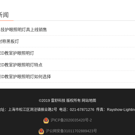
新闻
科技护眼照明灯具上线销售
非对称黑板灯
ED教室护眼照明灯
ED教室护眼照明灯特点
ED教室护眼照明灯如何选择
©2019 雷舒科技 版权所有
网站地图
址：上海市松江区洞泾镇振业路2号 电话：021-67871276 传真：Rayshow-Lighti
沪ICP备2020035420号-2
沪公网安备31011702889423号