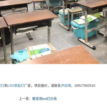
室灯
和
LED黑板灯
厂家，项目报价，请联系
尹经理
，18917992510
上一条：
教室用led灯价格