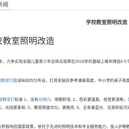
新闻
学校教室照明改造
校教室照明改造
3年，力争实现全国儿童青少年总体近视率在2018年的基础上每年降低0
眼教室灯
应该纵向均匀布设，灯具安装应参考课桌高度，中小学的桌子高度一
眼教室灯
标准 1、没有
光频闪
、用眼舒适; 2、色彩更逼真、视觉更清晰，
0K，光线更柔和; 5、教室照度均匀，更敞亮; 6、无有害蓝光、无汞和铅污
技
积极响应国家政策，依托于先进的照明技术和专业服务能力，投入护眼