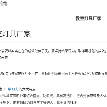
新闻
教室灯具厂家
室灯具厂家
控需要以实实在在的成效取信于民。要坚持结果导向，取得可视化的成效
的未来。
的标准与教室护眼灯不一样，黑板照明应采用有非对称强光分布特性的专
室
LED护眼灯
的六大特点
校LED教室照明护眼灯去蓝光、防眩光，具有高透性，符合光学原理及人
用全密封，能有效隔绝蚊虫灰尘等进入，易于清洁打理;