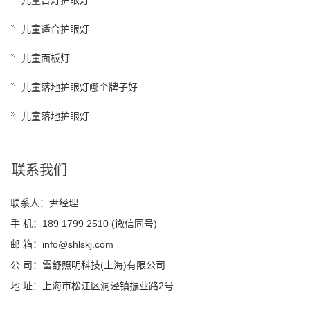
儿童台灯护眼灯
儿童适合护眼灯
儿童面板灯
儿童落地护眼灯哪个牌子好
儿童落地护眼灯
联系我们
联系人：尹经理
手 机：189 1799 2510 (微信同号)
邮 箱：info@shlskj.com
公 司：雷舒照明科技(上海)有限公司
地 址：上海市松江区洞泾镇振业路2号