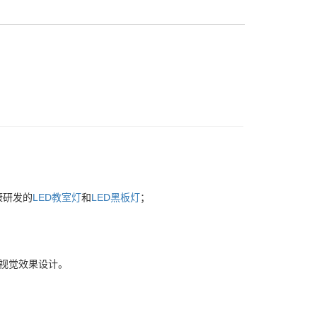
康研发的
LED教室灯
和
LED黑板灯
；
体视觉效果设计。
。