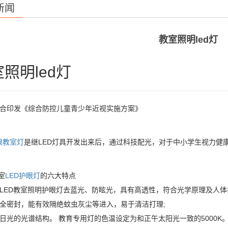
新闻
教室照明led灯
照明led灯
联合印发《综合防控儿童青少年近视实施方案》
眼教室灯
是继LED灯具开发出来后，通过科技配光，对于中小学生视力健
室
LED护眼灯
的六大特点
校LED教室照明护眼灯去蓝光、防眩光，具有高透性，符合光学原理及人
用全密封，能有效隔绝蚊虫灰尘等进入，易于清洁打理;
日光的光谱结构。 教育专用灯的色温设定为和正午太阳光一致的5000K