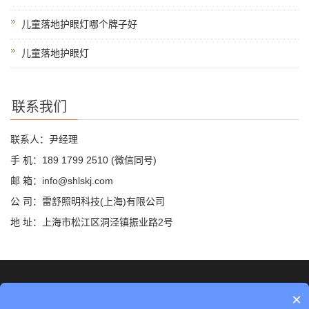
儿童落地护眼灯哪个牌子好
儿童落地护眼灯
联系我们
联系人：尹经理
手 机：189 1799 2510 (微信同号)
邮 箱：info@shlskj.com
公 司：雷舒照明科技(上海)有限公司
地 址：上海市松江区洞泾镇振业路2号
©2019 雷舒科技 版权所有
网站地图
×