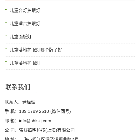
儿童台灯护眼灯
儿童适合护眼灯
儿童面板灯
儿童落地护眼灯哪个牌子好
儿童落地护眼灯
联系我们
联系人：尹经理
手 机：189 1799 2510 (微信同号)
邮 箱：info@shlskj.com
公 司：雷舒照明科技(上海)有限公司
地 址：上海市松江区洞泾镇振业路2号