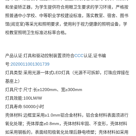
和坐姿矫正器，为学生提供符合用眼卫生要求的学习环境，严格按
照普通中小学校、中等职业学校建设标准，落实教室、宿舍、图书
馆(阅览室)等采光和照明要求，使用利于视力健康的照明设备，学
校教室照明卫生标准达标率合格。
产品认证:灯具和驱动控制装置须符合
CCC
认证,证书编
号:
2020011001301739
灯具类型:采用光源一体式LED灯具（光源不可拆卸，灯珠应焊接在
基座上）
灯具尺寸:尺寸:长≥1200mm、宽≥300mm
灯具效能:100LM/W
灯具寿命:50000小时
壳体材料:边框宜采用≥1.0mm铝合金材料，铝合金材料表面须进行
氧化处理；壳体厚度≥0.8mm，壳体材料牢固、不变形，壳体材料
如采用钢板的，表面经阳极氧化处理后静电喷塑；壳体材料如采用