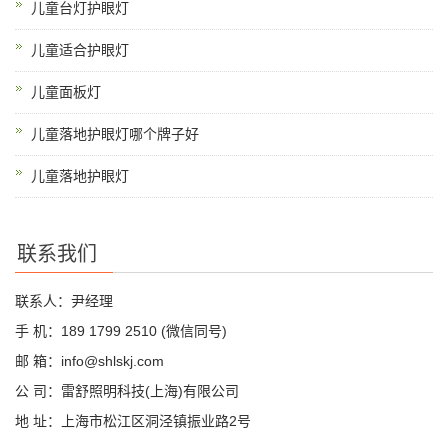
儿童台灯护眼灯
儿童适合护眼灯
儿童面板灯
儿童落地护眼灯哪个牌子好
儿童落地护眼灯
联系我们
联系人：尹经理
手 机：189 1799 2510 (微信同号)
邮 箱：info@shlskj.com
公 司：雷舒照明科技(上海)有限公司
地 址：上海市松江区洞泾镇振业路2号