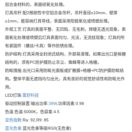
铝合金材料的，表面经氧化处理。
灯具吊杆:配2根刚性中空铝合金吊杆，吊杆直径≥10mm、壁厚
≥1mm，能容纳灯具导线，表面采用阳极氧化或喷塑处理。
外观工艺:灯具的表面平整、无凹陷、无毛刺，焊缝无透光现象，表
面氧化处理或喷塑后灯具表面均匀、光洁，无流挂现象；灯具的所
有紧固件（螺丝/卡具）等作防锈处理。
防护结构:灯具采用全封闭式结构，外部易清理。如果出光口是格栅
结构的，须有PC防护膜防止灰尘、蜘蛛等进入格栅。
防眩措施:出光口采用防眩光面板或扩散膜+格栅+PC防护膜防眩结
构。整体平面无遮挡均匀出光，具有良好的视觉舒适性和防眩光作
用。
LED灯珠:
雷舒科技
驱动控制装置:输出功率:
38W
,功率因素:0.98
色温:色温:5000K，色容差:4.5
显色指数
:Ra: 92,R9: 85
蓝光危害
:蓝光危害等级RG0(无危害)