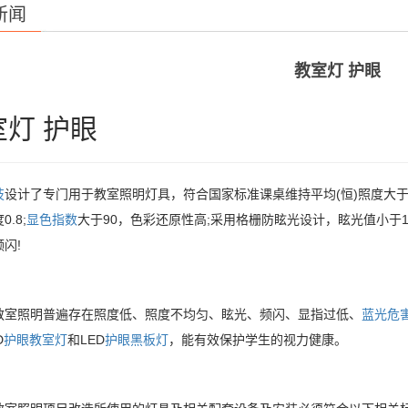
新闻
教室灯 护眼
室灯 护眼
技
设计了专门用于教室照明灯具，符合国家标准课桌维持平均(恒)照度大于300l
.8;
显色指数
大于90，色彩还原性高;采用格栅防眩光设计，眩光值小于16
闪!
教室照明普遍存在照度低、照度不均匀、眩光、频闪、显指过低、
蓝光危
D
护眼教室灯
和LED
护眼黑板灯
，能有效保护学生的视力健康。