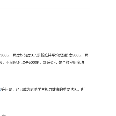
x，照度均匀度0.7;黑板维持平均(恒)照度500lx，照
，不刺眼;色温是5000K，舒适柔和;整个教室照度均
害
等问题，这已成为影响学生视力健康的重要诱因。所