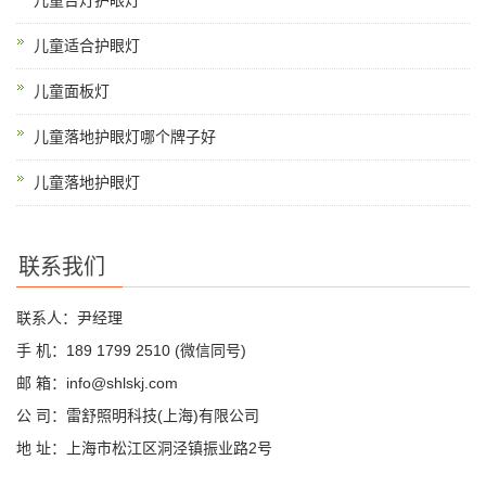
儿童台灯护眼灯
儿童适合护眼灯
儿童面板灯
儿童落地护眼灯哪个牌子好
儿童落地护眼灯
联系我们
联系人：尹经理
手 机：189 1799 2510 (微信同号)
邮 箱：info@shlskj.com
公 司：雷舒照明科技(上海)有限公司
地 址：上海市松江区洞泾镇振业路2号