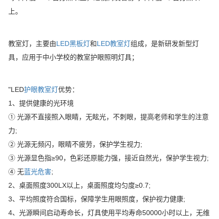
上。
教室灯，主要由
LED黑板灯
和
LED教室灯
组成，是新研发新型灯
具，应用于中小学校的教室护眼照明灯具；
"LED
护眼教室灯
优势：
1、提供健康的光环境
① 光源不直接照入眼睛，无眩光，不刺眼，提高老师和学生的注意
力;
② 光源无频闪，眼睛不疲劳，保护学生视力;
③ 光源显色指≥90，色彩还原能力强，接近自然光，保护学生视力;
④ 无
蓝光危害
;
2、桌面照度300LX以上，桌面照度均匀度≥0.7;
3、平均照度符合国标，保障学生用眼照度，保护视力健康;
4、光源瞬间启动寿命长，灯具使用平均寿命50000小时以上，无维