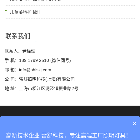
儿童落地护眼灯
联系我们
联系人：尹经理
手 机：189 1799 2510 (微信同号)
邮 箱：info@shlskj.com
公 司：雷舒照明科技(上海)有限公司
地 址：上海市松江区洞泾镇振业路2号
©2019 雷舒科技 版权所有
网站地图
×
沪ICP备2020035420号-2
高新技术企业 雷舒科技，专注高端工厂照明灯具！