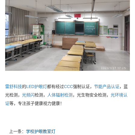
雷舒科技
的
LED护眼灯
都有经过
CCC
强制认证，
节能产品认证
，蓝
光检测，
光频闪
检测，
人体辐射检测
，光生物安全检测，
光环境认
证
等，专注孩子健康视力健康！
上一条：
学校护眼教室灯