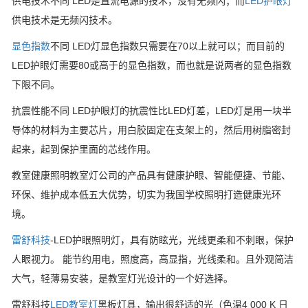
供电技术不同 LED是直流电源的技术，没有无频闪；而
LED护眼灯
供电技术是无频闪技术。
显色指数
不同 LED灯显色指数只需要在70以上就可以；而目前的
LED护眼灯需要80或高于的显色指数，而也就是说两者的显色指数
下限不同。
抗震性能不同 LED护眼灯的抗震性比LED灯差，LED灯是用一块半
导体的材料为主要芯片，用白胶固定在支架上的，然后用树脂密封
起来，起到保护里面的芯线作用。
教室健康照明教室灯公司的产品具有健康护眼、智能便捷、节能、
环保、维护成本低五大优势，切实为我国学校照明打造健康光环
境。
雷舒科技
-LED护眼照明灯，具有防眩光，光线更柔和不刺眼，保护
人眼视力。 能节约用电，照度高，高显指，光线柔和。且外观简洁
大气，轻薄易安装，是教室灯光设计的一个好选择。
雷舒科技
LED教室灯
黑板灯具，输出很舒适的光（色温4 000 K 日