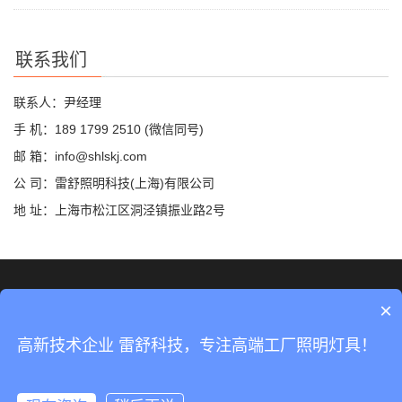
联系我们
联系人：尹经理
手 机：189 1799 2510 (微信同号)
邮 箱：info@shlskj.com
公 司：雷舒照明科技(上海)有限公司
地 址：上海市松江区洞泾镇振业路2号
©2019 雷舒科技 版权所有
网站地图
×
沪ICP备2020035420号-2
高新技术企业 雷舒科技，专注高端工厂照明灯具！
沪公网安备31011702889423号