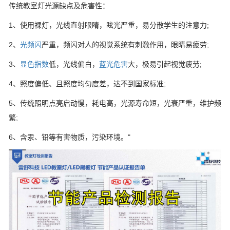
传统教室灯光源缺点及危害性：
1、使用裸灯，光线直射眼睛，眩光严重，易分散学生的注意力;
2、
光频闪
严重，频闪对人的视觉系统有刺激作用，眼睛易疲劳;
3、
显色指数
低，光线偏白，
蓝光危害
大，极易引起视觉疲劳;
4、照度偏低、且照度均匀度差，达不到国家标准;
5、传统照明点亮启动慢，耗电高，光源寿命短，光衰严重，维护频
繁;
6、含汞、铅等有害物质，污染环境。"