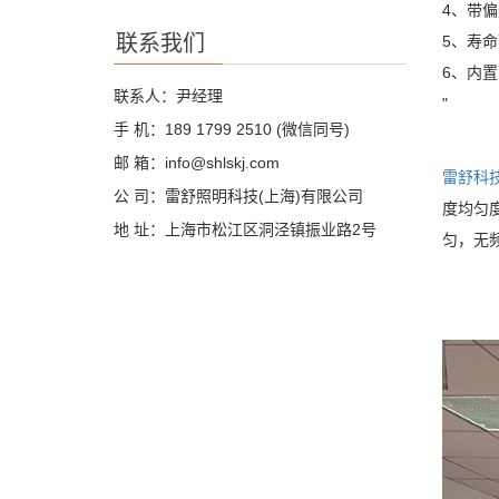
4、带
联系我们
5、寿
6、内
联系人：尹经理
"
手 机：189 1799 2510 (微信同号)
邮 箱：info@shlskj.com
雷舒科
公 司：雷舒照明科技(上海)有限公司
度均匀度0
地 址：上海市松江区洞泾镇振业路2号
匀，无频