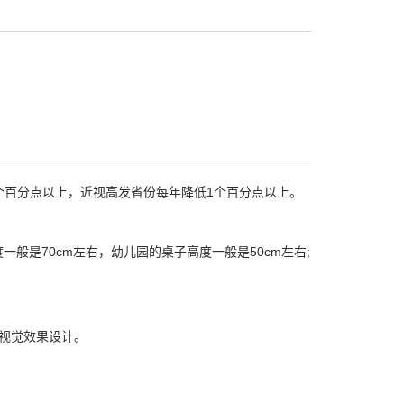
.5个百分点以上，近视高发省份每年降低1个百分点以上。
般是70cm左右，幼儿园的桌子高度一般是50cm左右;
体视觉效果设计。
。