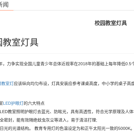
新闻
校园教室灯具
园教室灯具
3年，力争实现全国儿童青少年总体近视率在2018年的基础上每年降低0
眼教室灯
应该纵向均匀布设，灯具安装应参考课桌高度，中小学的桌子高度一
室
LED护眼灯
的六大特点
校LED教室照明护眼灯去蓝光、防眩光，具有高透性，符合光学原理及人
用全密封，能有效隔绝蚊虫灰尘等进入，易于清洁打理;
日光的光谱结构。 教育专用灯的色温设定为和正午太阳光一致的5000K