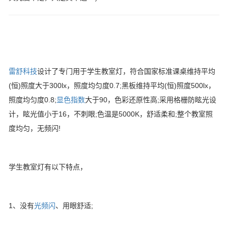
雷舒科技
设计了专门用于学生教室灯，符合国家标准课桌维持平均
(恒)照度大于300lx，照度均匀度0.7;黑板维持平均(恒)照度500lx，
照度均匀度0.8;
显色指数
大于90，色彩还原性高;采用格栅防眩光设
计，眩光值小于16，不刺眼;色温是5000K，舒适柔和;整个教室照
度均匀，无频闪!
学生教室灯有以下特点，
1、没有
光频闪
、用眼舒适;