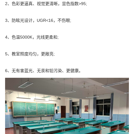
2、色彩更逼真、视觉更清晰，显色指数>95;
3、防眩光设计，UGR<16，不伤眼;
4、色温5000K，光线更柔和;
5、教室照度均匀，更敞亮;
6、无有害蓝光、无汞和铅污染、更健康。