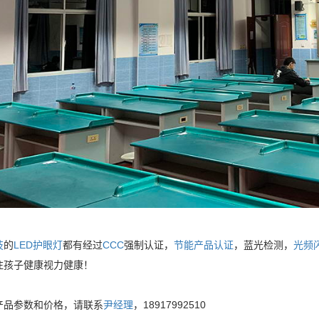
技
的
LED护眼灯
都有经过
CCC
强制认证，
节能产品认证
，蓝光检测，
光频
注孩子健康视力健康！
产品参数和价格，请联系
尹经理
，18917992510