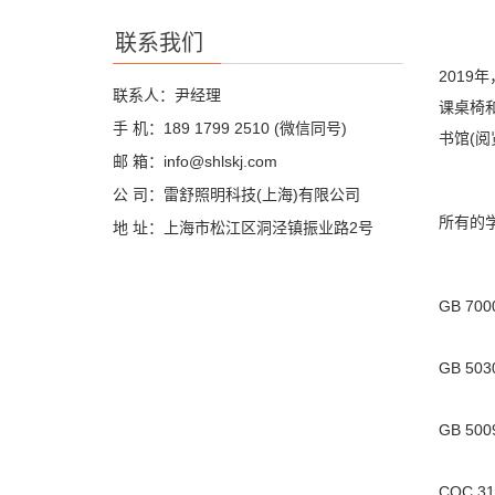
联系我们
201
联系人：尹经理
课桌椅
手 机：189 1799 2510 (微信同号)
书馆(
邮 箱：info@shlskj.com
公 司：雷舒照明科技(上海)有限公司
所有的
地 址：上海市松江区洞泾镇振业路2号
GB 7
GB 5
GB 5
CQC 31