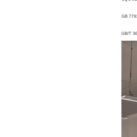
GB 779
GB/T 