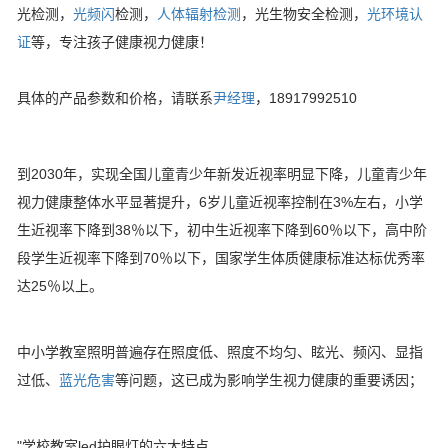
光检测，
光频闪
检测，
人体辐射检测
，光生物安全检测，
光环境认
证
等，专注孩子健康视力健康！
具体的产品参数和价格，请联系
尹经理
，18917992510
到2030年，实现全国儿童青少年新发近视率明显下降，儿童青少年
视力健康整体水平显著提升，6岁儿童近视率控制在3%左右，小学
生近视率下降到38％以下，初中生近视率下降到60％以下，高中阶
段学生近视率下降到70％以下，国家学生体质健康标准达标优秀率
达25％以上。
中小学教室照明普遍存在照度低、照度不均匀、眩光、频闪、显指
过低、
蓝光危害
等问题，这已成为影响学生视力健康的重要诱因；
"学校教室led护眼灯的六大特点