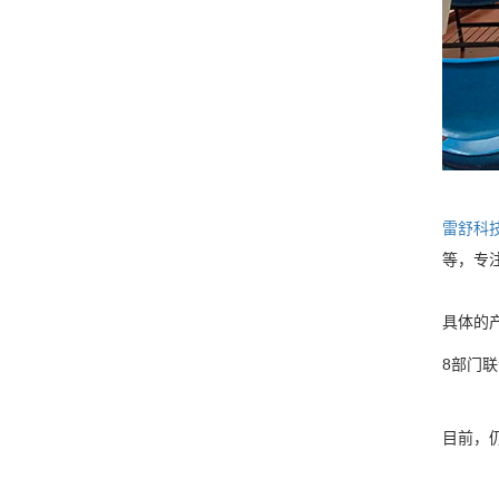
雷舒科
等，专
具体的
8部门
目前，