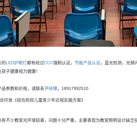
技
的
LED护眼灯
都有经过
CCC
强制认证，
节能产品认证
，蓝光检测，光频
注孩子健康视力健康！
产品参数和价格，请联系
尹经理
，18917992510
联合印发《综合防控儿童青少年近视实施方案》
仍有不少教室光环境较差，问题十分严重，主要表现为教室照明设计缺乏