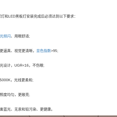
教室灯和LED黑板灯安装完成后必须达到以下要求：
光频闪
、用眼舒适;
彩更逼真、视觉更清晰，
显色指数
>95;
光设计，UGR<16，不伤眼;
5000K，光线更柔和;
照度均匀，更敞亮;
有害蓝光、无汞和铅污染、更健康。