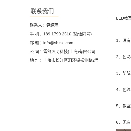
联系我们
LED
联系人：尹经理
手 机：189 1799 2510 (微信同号)
1、没有
邮 箱：info@shlskj.com
公 司：雷舒照明科技(上海)有限公司
2、色
地 址：上海市松江区洞泾镇振业路2号
3、防眩
4、色温
5、教室
6、无