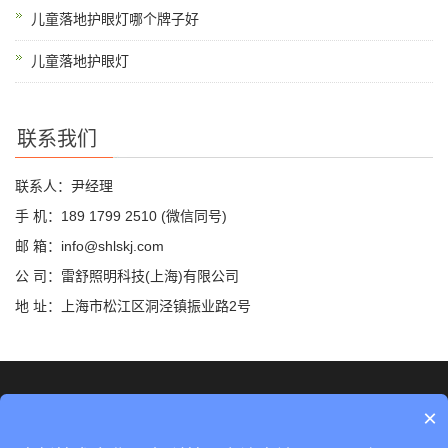
儿童落地护眼灯哪个牌子好
儿童落地护眼灯
联系我们
联系人：尹经理
手 机：189 1799 2510 (微信同号)
邮 箱：info@shlskj.com
公 司：雷舒照明科技(上海)有限公司
地 址：上海市松江区洞泾镇振业路2号
©2019 雷舒科技 版权所有
网站地图
×
沪ICP备2020035420号-2