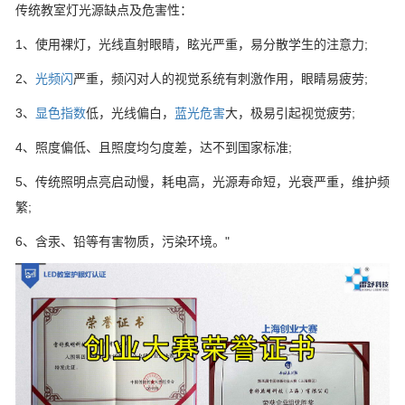
传统教室灯光源缺点及危害性：
1、使用裸灯，光线直射眼睛，眩光严重，易分散学生的注意力;
2、
光频闪
严重，频闪对人的视觉系统有刺激作用，眼睛易疲劳;
3、
显色指数
低，光线偏白，
蓝光危害
大，极易引起视觉疲劳;
4、照度偏低、且照度均匀度差，达不到国家标准;
5、传统照明点亮启动慢，耗电高，光源寿命短，光衰严重，维护频
繁;
6、含汞、铅等有害物质，污染环境。"