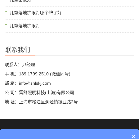
儿童落地护眼灯哪个牌子好
儿童落地护眼灯
联系我们
联系人：尹经理
手 机：189 1799 2510 (微信同号)
邮 箱：info@shlskj.com
公 司：雷舒照明科技(上海)有限公司
地 址：上海市松江区洞泾镇振业路2号
©2019 雷舒科技 版权所有
网站地图
×