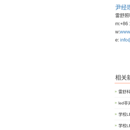
尹经
雷舒照
m:
+86 
w:
www.
e:
info
相关
雷舒
led
学校L
学校L