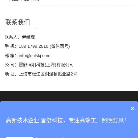
联系我们
联系人：尹经理
手 机：189 1799 2510 (微信同号)
邮 箱：info@shlskj.com
公 司：雷舒照明科技(上海)有限公司
地 址：上海市松江区洞泾镇振业路2号
©2019 雷舒科技 版权所有
网站地图
×
沪ICP备2020035420号-2
高新技术企业 雷舒科技，专注高端工厂照明灯具！
沪公网安备31011702889423号