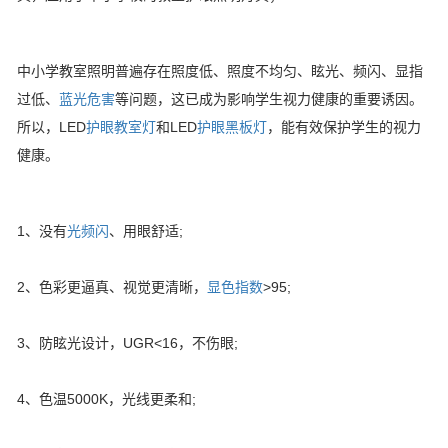
中小学教室照明普遍存在照度低、照度不均匀、眩光、频闪、显指
过低、
蓝光危害
等问题，这已成为影响学生视力健康的重要诱因。
所以，LED
护眼教室灯
和LED
护眼黑板灯
，能有效保护学生的视力
健康。
1、没有
光频闪
、用眼舒适;
2、色彩更逼真、视觉更清晰，
显色指数
>95;
3、防眩光设计，UGR<16，不伤眼;
4、色温5000K，光线更柔和;