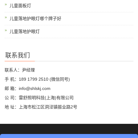
儿童面板灯
儿童落地护眼灯哪个牌子好
儿童落地护眼灯
联系我们
联系人：尹经理
手 机：189 1799 2510 (微信同号)
邮 箱：info@shlskj.com
公 司：雷舒照明科技(上海)有限公司
地 址：上海市松江区洞泾镇振业路2号
©2019 雷舒科技 版权所有
网站地图