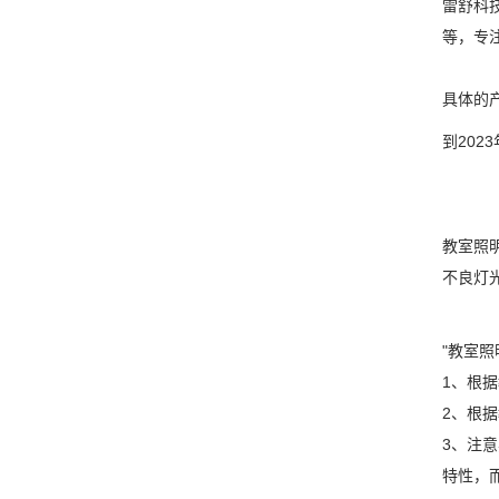
雷舒科
等，专
具体的
到202
教室照
不良灯
"教室
1、根
2、根
3、注
特性，