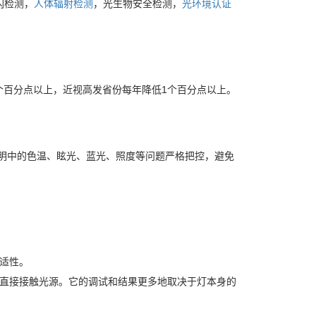
闪检测，
人体辐射检测
，光生物安全检测，
光环境认证
.5个百分点以上，近视高发省份每年降低1个百分点以上。
照明中的色温、眩光、蓝光、照度等问题严格把控，避免
适性。
能直接接触光源。它的调试和结果更多地取决于灯本身的