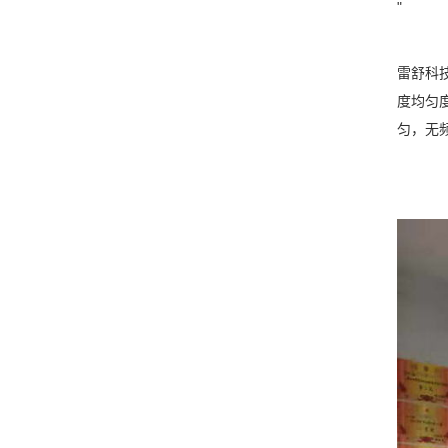
"
雷舒科技
度均匀度
匀，无频