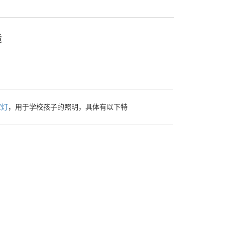
适
室灯
，用于学校孩子的照明，具体有以下特