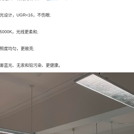
光设计，UGR<16，不伤眼;
5000K，光线更柔和;
照度均匀，更敞亮;
有害蓝光、无汞和铅污染、更健康。