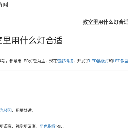
新闻
教室里用什么灯合
室里用什么灯合适
早期，都是用LED灯管为主，现在
雷舒科技
，开发了
LED黑板灯
和
LED教
光频闪
、用眼舒适;
彩更逼真、视觉更清晰，
显色指数
>95;