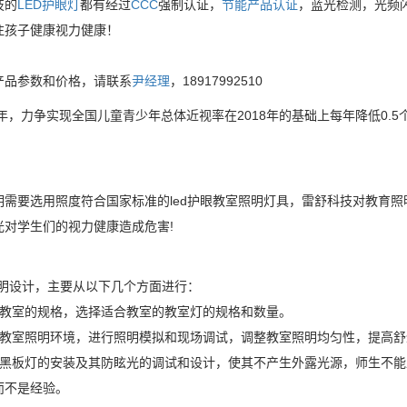
技的
LED护眼灯
都有经过
CCC
强制认证，
节能产品认证
，蓝光检测，光频
注孩子健康视力健康！
产品参数和价格，请联系
尹经理
，18917992510
3年，力争实现全国儿童青少年总体近视率在2018年的基础上每年降低0
明需要选用照度符合国家标准的led护眼教室照明灯具，雷舒科技对教育
光对学生们的视力健康造成危害!
照明设计，主要从以下几个方面进行：
据教室的规格，选择适合教室的教室灯的规格和数量。
据教室照明环境，进行照明模拟和现场调试，调整教室照明均匀性，提高舒
意黑板灯的安装及其防眩光的调试和设计，使其不产生外露光源，师生不
而不是经验。