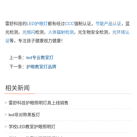
雷舒科技的
LED护眼灯
都有经过
CCC
强制认证，
节能产品认证
，蓝
光检测，
光频闪
检测，
人体辐射检测
，光生物安全检测，
光环境认
证
等，专注孩子健康视力健康！
上一条：
led专业教室灯
下一条：
护眼教室灯品牌
相关新闻
雷舒科技护眼照明灯具上线销售
led非对称黑板灯
学校LED教室护眼照明灯