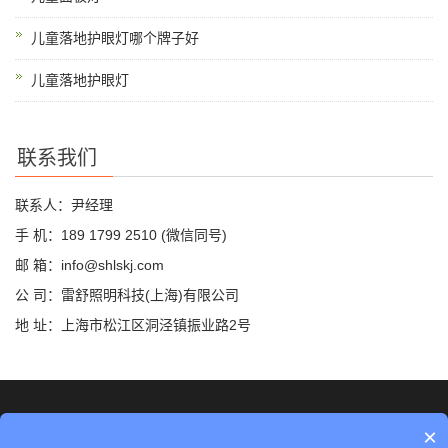
儿童落地护眼灯哪个牌子好
儿童落地护眼灯
联系我们
联系人：尹经理
手 机：189 1799 2510 (微信同号)
邮 箱：info@shlskj.com
公 司：雷舒照明科技(上海)有限公司
地 址：上海市松江区洞泾镇振业路2号
©2019 雷舒科技 版权所有
网站地图
×