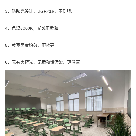
3、防眩光设计，UGR<16，不伤眼;
4、色温5000K，光线更柔和;
5、教室照度均匀，更敞亮;
6、无有害蓝光、无汞和铅污染、更健康。