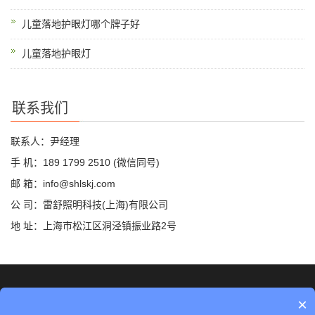
儿童落地护眼灯哪个牌子好
儿童落地护眼灯
联系我们
联系人：尹经理
手 机：189 1799 2510 (微信同号)
邮 箱：info@shlskj.com
公 司：雷舒照明科技(上海)有限公司
地 址：上海市松江区洞泾镇振业路2号
©2019 雷舒科技 版权所有
网站地图
×