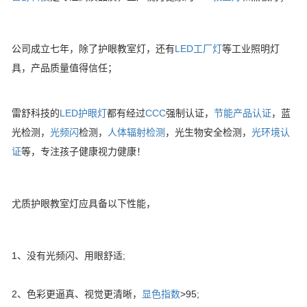
公司成立七年，除了护眼教室灯，还有
LED工厂灯
等工业照明灯
具，产品质量值得信任；
雷舒科技的
LED护眼灯
都有经过
CCC
强制认证，
节能产品认证
，蓝
光检测，
光频闪
检测，
人体辐射检测
，光生物安全检测，
光环境认
证
等，专注孩子健康视力健康！
尤质护眼教室灯应具备以下性能，
1、没有光频闪、用眼舒适;
2、色彩更逼真、视觉更清晰，
显色指数
>95;