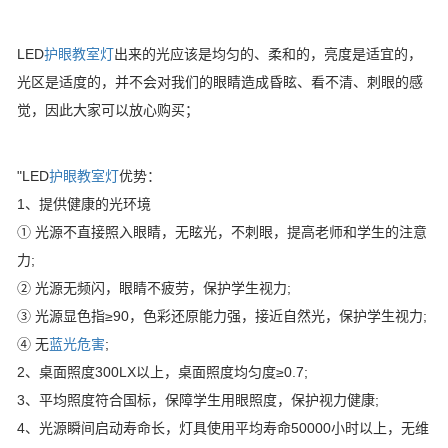
LED
护眼教室灯
出来的光应该是均匀的、柔和的，亮度是适宜的，
光区是适度的，并不会对我们的眼睛造成昏眩、看不清、刺眼的感
觉，因此大家可以放心购买；
"LED
护眼教室灯
优势：
1、提供健康的光环境
① 光源不直接照入眼睛，无眩光，不刺眼，提高老师和学生的注意
力;
② 光源无频闪，眼睛不疲劳，保护学生视力;
③ 光源显色指≥90，色彩还原能力强，接近自然光，保护学生视力;
④ 无
蓝光危害
;
2、桌面照度300LX以上，桌面照度均匀度≥0.7;
3、平均照度符合国标，保障学生用眼照度，保护视力健康;
4、光源瞬间启动寿命长，灯具使用平均寿命50000小时以上，无维