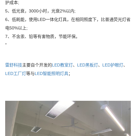
护成本;
5、低光衰，3000小时，光衰2%以内;
6、低耗能，使用LED一体化灯具，在相同照度下，比普通荧光灯省
电50%以上;
7、不含汞、铅等有害物质，节能环保。
"
雷舒科技
主要自个开发的
LED教室灯
、
LED黑板灯
、
LED护眼灯
、
LED工厂灯
等与
LED智能照明灯具
；