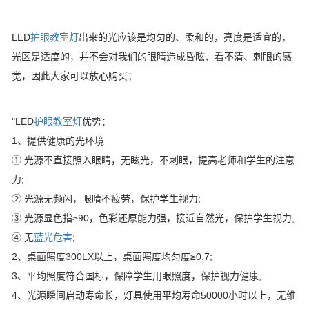
LED
护眼教室灯
出来的光应该是均匀的、柔和的，亮度是适宜的，
光区是适度的，并不会对我们的眼睛造成昏眩、看不清、刺眼的感
觉，因此大家可以放心购买；
"LED
护眼教室灯
优势：
1、提供健康的光环境
① 光源不直接照入眼睛，无眩光，不刺眼，提高老师和学生的注意
力;
② 光源无频闪，眼睛不疲劳，保护学生视力;
③ 光源显色指≥90，色彩还原能力强，接近自然光，保护学生视力;
④ 无
蓝光危害
;
2、桌面照度300LX以上，桌面照度均匀度≥0.7;
3、平均照度符合国标，保障学生用眼照度，保护视力健康;
4、光源瞬间启动寿命长，灯具使用平均寿命50000小时以上，无维