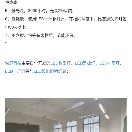
护成本;
5、低光衰，3000小时，光衰2%以内;
6、低耗能，使用LED一体化灯具，在相同照度下，比普通荧光灯省
电50%以上;
7、不含汞、铅等有害物质，节能环保。
"
雷舒科技
主要自个开发的
LED教室灯
、
LED黑板灯
、
LED护眼灯
、
LED工厂灯
等与
LED智能照明灯具
；