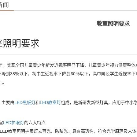
新闻
教室照明要求
室照明要求
30年，实现全国儿童青少年新发近视率明显下降，儿童青少年视力健康整体
下降到38％以下，初中生近视率下降到60％以下，高中阶段学生近视率下
上。
，主要由
LED黑板灯
和
LED教室灯
组成，是新研发新型灯具，应用于中小
室
LED护眼灯
的六大特点
校LED教室照明护眼灯去蓝光、防眩光，具有高透性，符合光学原理及人