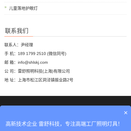
儿童落地护眼灯
联系我们
联系人：尹经理
手 机：189 1799 2510 (微信同号)
邮 箱：info@shlskj.com
公 司：雷舒照明科技(上海)有限公司
地 址：上海市松江区洞泾镇振业路2号
©2019 雷舒科技 版权所有
网站地图
×
沪ICP备2020035420号-2
高新技术企业 雷舒科技，专注高端工厂照明灯具！
沪公网安备31011702889423号