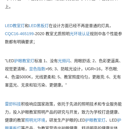
上。
LED教室灯
和
LED黑板灯
在设计方面已经不再是普通的灯具，
CQC16-465199
-2020 教室尤质照明
光环境认证
规则中各个性能参
数都有明确要求；
"LED
护眼教室灯
标准 1、没有
光频闪
、用眼舒适; 2、色彩更逼真、
视觉更清晰，
显色指数
>95; 3、防眩光设计，UGR<16，不伤眼;
4、色温5000K，光线更柔和; 5、教室照度均匀，更敞亮; 6、无有
害蓝光、无汞和铅污染、更健康。"
雷舒科技
积极响应国家政策，依托于先进的照明技术和专业服务能
力，投入护眼教室照明产品的研究与开发，致力为学校打造健康、
健康的教室
照明光环境
，研发生产护眼的LED
护眼教室灯
、LED
护
眼黑板灯
等产品，为教室营造出护眼健康、舒适明亮的健康光体