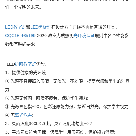
们一个光明的未来。
LED教室灯
和
LED黑板灯
在设计方面已经不再是普通的灯具，
CQC16-465199
-2020 教室尤质照明
光环境认证
规则中各个性能参
数都有明确要求；
"LED
护眼教室灯
优势：
1、提供健康的光环境
① 光源不直接照入眼睛，无眩光，不刺眼，提高老师和学生的注意
力;
② 光源无频闪，眼睛不疲劳，保护学生视力;
③ 光源显色指≥90，色彩还原能力强，接近自然光，保护学生视力;
④ 无
蓝光危害
;
2、桌面照度300LX以上，桌面照度均匀度≥0.7;
3、平均照度符合国标，保障学生用眼照度，保护视力健康;