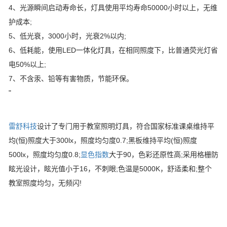
4、光源瞬间启动寿命长，灯具使用平均寿命50000小时以上，无维
护成本;
5、低光衰，3000小时，光衰2%以内;
6、低耗能，使用LED一体化灯具，在相同照度下，比普通荧光灯省
电50%以上;
7、不含汞、铅等有害物质，节能环保。
"
雷舒科技
设计了专门用于教室照明灯具，符合国家标准课桌维持平
均(恒)照度大于300lx，照度均匀度0.7;黑板维持平均(恒)照度
500lx，照度均匀度0.8;
显色指数
大于90，色彩还原性高;采用格栅防
眩光设计，眩光值小于16，不刺眼;色温是5000K，舒适柔和;整个
教室照度均匀，无频闪!