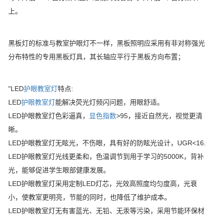
上。
黑板灯的标准与教室护眼灯不一样，黑板照明应采用有非对称强光
分布特性的专用黑板灯具，其长轴应平行于黑板方向布置；
"LED
护眼教室灯
特点:
LED
护眼教室灯
能解决荧光灯频闪问题，用眼舒适。
LED护眼教室灯色彩逼真，
显色指数
>95，接近自然光，视觉更清
晰。
LED护眼教室灯无眩光，不伤眼，具有好的防眩光设计，UGR<16.
LED护眼教室灯光线更柔和，色温调节到用于学习的5000K，背补
光，能够促进学生眼部健康发展。
LED护眼教室灯采用定制LED灯芯，光效高照度均匀度高，光衰
小，使教室更明亮，节能的同时，也降低了维护成本。
LED护眼教室灯无有害蓝光、无铅、无汞等污染，采用节能环保材