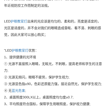
年近视防控工作而制定的法规。
LED
护眼教室灯
出来的光应该是均匀的、柔和的，亮度是适宜的，
光区是适度的，并不会对我们的眼睛造成昏眩、看不清、刺眼的感
觉，因此大家可以放心购买；
"LED
护眼教室灯
优势：
1、提供健康的光环境
① 光源不直接照入眼睛，无眩光，不刺眼，提高老师和学生的注意
力;
② 光源无频闪，眼睛不疲劳，保护学生视力;
③ 光源显色指≥90，色彩还原能力强，接近自然光，保护学生视力;
④ 无
蓝光危害
;
2、桌面照度300LX以上，桌面照度均匀度≥0.7;
3、平均照度符合国标，保障学生用眼照度，保护视力健康;