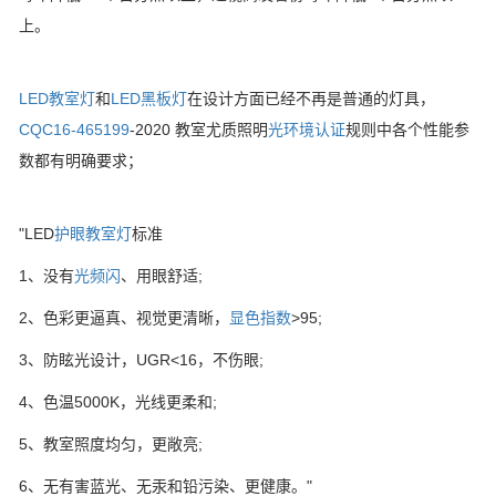
上。
LED教室灯
和
LED黑板灯
在设计方面已经不再是普通的灯具，
CQC16-465199
-2020 教室尤质照明
光环境认证
规则中各个性能参
数都有明确要求；
"LED
护眼教室灯
标准
1、没有
光频闪
、用眼舒适;
2、色彩更逼真、视觉更清晰，
显色指数
>95;
3、防眩光设计，UGR<16，不伤眼;
4、色温5000K，光线更柔和;
5、教室照度均匀，更敞亮;
6、无有害蓝光、无汞和铅污染、更健康。"