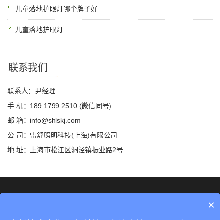
儿童落地护眼灯哪个牌子好
儿童落地护眼灯
联系我们
联系人：尹经理
手 机：189 1799 2510 (微信同号)
邮 箱：info@shlskj.com
公 司：雷舒照明科技(上海)有限公司
地 址：上海市松江区洞泾镇振业路2号
©2019 雷舒科技 版权所有
网站地图
×
沪ICP备2020035420号-2