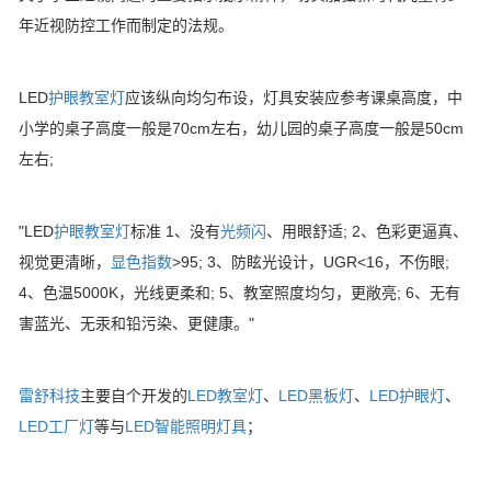
年近视防控工作而制定的法规。
LED
护眼教室灯
应该纵向均匀布设，灯具安装应参考课桌高度，中
小学的桌子高度一般是70cm左右，幼儿园的桌子高度一般是50cm
左右;
"LED
护眼教室灯
标准 1、没有
光频闪
、用眼舒适; 2、色彩更逼真、
视觉更清晰，
显色指数
>95; 3、防眩光设计，UGR<16，不伤眼;
4、色温5000K，光线更柔和; 5、教室照度均匀，更敞亮; 6、无有
害蓝光、无汞和铅污染、更健康。"
雷舒科技
主要自个开发的
LED教室灯
、
LED黑板灯
、
LED护眼灯
、
LED工厂灯
等与
LED智能照明灯具
；