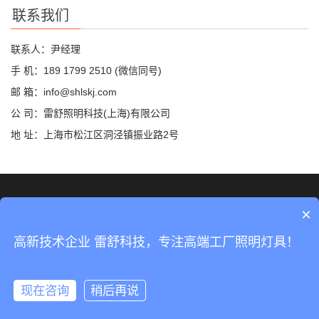
联系我们
联系人：尹经理
手 机：189 1799 2510 (微信同号)
邮 箱：info@shlskj.com
公 司：雷舒照明科技(上海)有限公司
地 址：上海市松江区洞泾镇振业路2号
©2019 雷舒科技 版权所有
网站地图
×
沪ICP备2020035420号-2
高新技术企业 雷舒科技，专注高端工厂照明灯具！
沪公网安备31011702889423号
现在咨询
稍后再说
分享
手机
分类
顶部