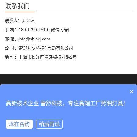
联系我们
联系人：尹经理
手 机：189 1799 2510 (微信同号)
邮 箱：info@shlskj.com
公 司：雷舒照明科技(上海)有限公司
地 址：上海市松江区洞泾镇振业路2号
©2019 雷舒科技 版权所有
网站地图
×
沪ICP备2020035420号-2
高新技术企业 雷舒科技，专注高端工厂照明灯具！
沪公网安备31011702889423号
现在咨询
稍后再说
分享
手机
分类
顶部