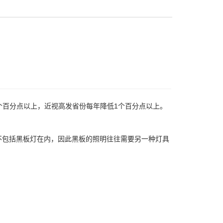
.5个百分点以上，近视高发省份每年降低1个百分点以上。
不包括黑板灯在内，因此黑板的照明往往需要另一种灯具