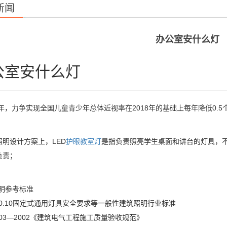
新闻
办公室安什么灯
公室安什么灯
3年，力争实现全国儿童青少年总体近视率在2018年的基础上每年降低0
照明设计方案上，LED
护眼教室灯
是指负责照亮学生桌面和讲台的灯具，
负责；
照明参考标准
000.10固定式通用灯具安全要求等一般性建筑照明行业标准
0303—2002《建筑电气工程施工质量验收规范》