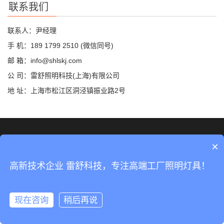
联系我们
联系人：尹经理
手 机：189 1799 2510 (微信同号)
邮 箱：info@shlskj.com
公 司：雷舒照明科技(上海)有限公司
地 址：上海市松江区洞泾镇振业路2号
©2019 雷舒科技 版权所有
网站地图
×
沪ICP备2020035420号-2
高新技术企业 雷舒科技，专注高端工厂照明灯具！
沪公网安备31011702889423号
现在咨询
稍后再说
分享
手机
分类
顶部