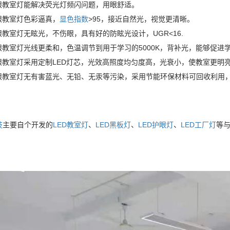
护眼教室灯能解决荧光灯频闪问题，用眼舒适。
眼教室灯色彩逼真，
显色指数
>95，接近自然光，视觉更清晰。
眼教室灯无眩光，不伤眼，具有好的防眩光设计，UGR<16.
护眼教室灯光线更柔和，色温调节到用于学习的5000K，背补光，能够促进
护眼教室灯采用定制LED灯芯，光效高照度均匀度高，光衰小，使教室更明
护眼教室灯无有害蓝光、无铅、无汞等污染，采用节能环保材料可回收利用
技
主要自个开发的
LED教室灯
、
LED黑板灯
、
LED护眼灯
、
LED工厂灯
等