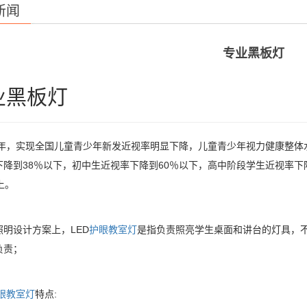
新闻
专业黑板灯
业黑板灯
30年，实现全国儿童青少年新发近视率明显下降，儿童青少年视力健康整体
下降到38％以下，初中生近视率下降到60％以下，高中阶段学生近视率下
上。
照明设计方案上，LED
护眼教室灯
是指负责照亮学生桌面和讲台的灯具，
负责；
眼教室灯
特点: