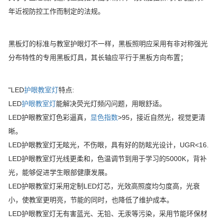
年近视防控工作而制定的法规。
黑板灯的标准与教室护眼灯不一样，黑板照明应采用有非对称强光
分布特性的专用黑板灯具，其长轴应平行于黑板方向布置；
"LED
护眼教室灯
特点:
LED
护眼教室灯
能解决荧光灯频闪问题，用眼舒适。
LED护眼教室灯色彩逼真，
显色指数
>95，接近自然光，视觉更清
晰。
LED护眼教室灯无眩光，不伤眼，具有好的防眩光设计，UGR<16.
LED护眼教室灯光线更柔和，色温调节到用于学习的5000K，背补
光，能够促进学生眼部健康发展。
LED护眼教室灯采用定制LED灯芯，光效高照度均匀度高，光衰
小，使教室更明亮，节能的同时，也降低了维护成本。
LED护眼教室灯无有害蓝光、无铅、无汞等污染，采用节能环保材